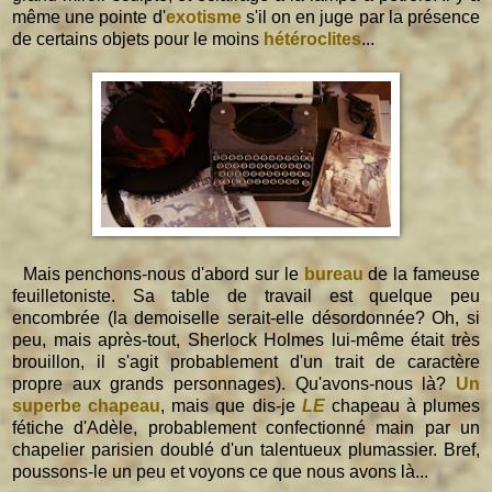
même une pointe d'
exotisme
s'il on en juge par la présence
de certains objets pour le moins
hétéroclites
...
Mais penchons-nous d'abord sur le
bureau
de la fameuse
feuilletoniste. Sa table de travail est quelque peu
encombrée (la demoiselle serait-elle désordonnée? Oh, si
peu, mais après-tout, Sherlock Holmes lui-même était très
brouillon, il s'agit probablement d'un trait de caractère
propre aux grands personnages). Qu'avons-nous là?
Un
superbe chapeau
, mais que dis-je
LE
chapeau à plumes
fétiche d'Adèle, probablement confectionné main par un
chapelier parisien doublé d'un talentueux plumassier. Bref,
poussons-le un peu et voyons ce que nous avons là...