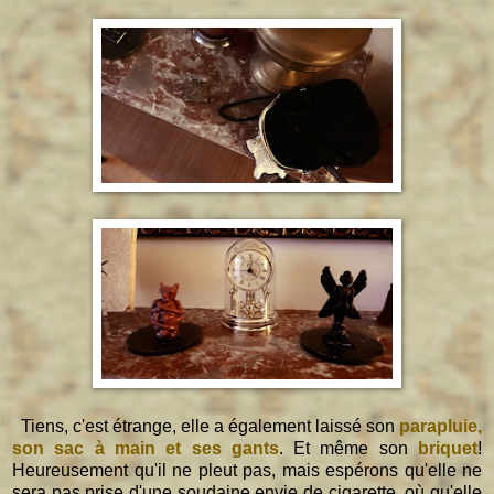
Tiens, c'est étrange, elle a également laissé son
parapluie,
son sac à main et ses gants
. Et même son
briquet
!
Heureusement qu'il ne pleut pas, mais espérons qu'elle ne
sera pas prise d'une soudaine envie de cigarette, où qu'elle