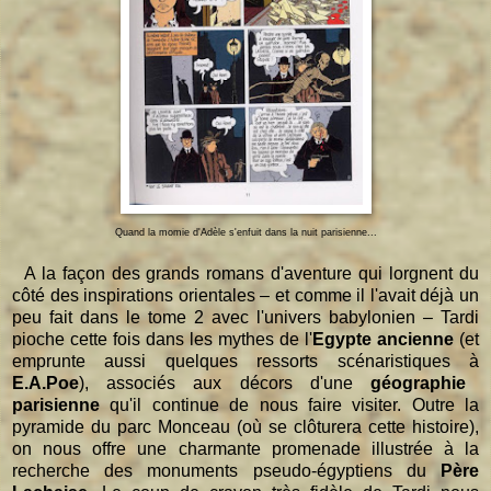
Quand la momie d'Adèle s'enfuit dans la nuit parisienne...
A la façon des grands romans d'aventure qui lorgnent du
côté des inspirations orientales – et comme il l'avait déjà un
peu fait dans le tome 2 avec l'univers babylonien – Tardi
pioche cette fois dans les mythes de l'
Egypte ancienne
(et
emprunte aussi quelques ressorts scénaristiques à
E.A.Poe
), associés aux décors d'une
géographie
parisienne
qu'il continue de nous faire visiter. Outre la
pyramide du parc Monceau (où se clôturera cette histoire),
on nous offre une charmante promenade illustrée à la
recherche des monuments pseudo-égyptiens du
Père