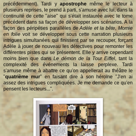
précédemment). Tardi y
apostrophe
même le lecteur à
plusieurs reprises, le prend à parti, s'amuse avec lui, dans la
continuité de cette "aise" qui s'était instaurée avec le tome
précédent dans sa façon de développer ses scénarios. A la
façon des péripéties parallèles de
Adèle et la bête
,
Momie
en folie
voit se développer sous cette narration plusieurs
intrigues simultanées qui finissent par se recouper, forçant
Adèle à jouer de nouveau les détectives pour remonter les
différentes pistes qui se présentent. Elle y arrive cependant
moins bien que dans
Le démon de la Tour Eiffel
, tant la
complexité des événements la laisse perplexe. Tardi
s'amuse même à abattre ce qu'on appellerait au théâtre le
"
quatrième mur
" en faisant dire à son héroïne "J'en ai
assez des intrigues compliquées. Je me demande ce qu'en
pensent les lecteurs...".