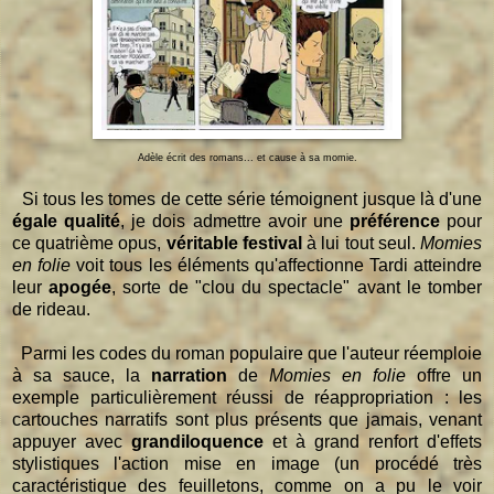
Adèle écrit des romans... et cause à sa momie.
Si tous les tomes de cette série témoignent jusque là d'une
égale qualité
, je dois admettre avoir une
préférence
pour
ce quatrième opus,
véritable festival
à lui tout seul.
Momies
en folie
voit tous les éléments qu'affectionne Tardi atteindre
leur
apogée
, sorte de "clou du spectacle" avant le tomber
de rideau.
Parmi les codes du roman populaire que l'auteur réemploie
à sa sauce, la
narration
de
Momies en folie
offre un
exemple particulièrement réussi de réappropriation : les
cartouches narratifs sont plus présents que jamais, venant
appuyer avec
grandiloquence
et à grand renfort d'effets
stylistiques l'action mise en image (un procédé très
caractéristique des feuilletons, comme on a pu le voir