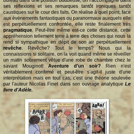
bureau dans une position boudeuse, on l'accompagne dans
ses réflexions et ses remarques tantôt ironiques tantôt
caustiques sur le cour des faits. On réalise à quel point, face
aux événements fantastiques ou paranormaux auxquels elle
est perpétuellement confrontée, elle reste finalement très
pragmatique
. Peut-être même est-ce cette distance, cette
appréhension tellement terre à terre des choses qui nous la
rend si sympathique en dépit de son air perpétuellement
revêche
. Revêche? Tout le temps? Nous qui la
connaissions si solitaire, on la voit quand même se réveiller
un matin sobrement vêtue d'une robe de chambre chez le
savant Mouginot!
Aventure d'un soir?
Rien n'est
véritablement confirmé et peut-être s'agit-il juste d'une
interprétation mais en tout cas, c'est une théorie soulevée
par l'auteur Nicolas Finet dans son ouvrage analytique
Le
livre d'Adèle.