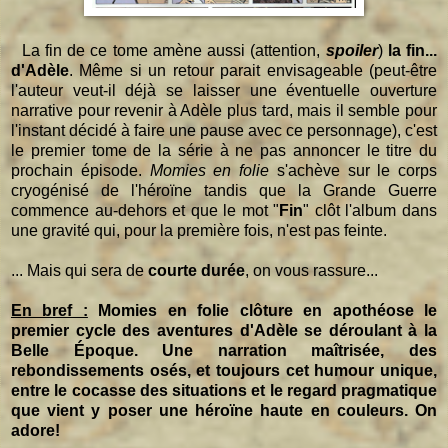
La fin de ce tome amène aussi (attention,
spoiler
)
la fin...
d'Adèle
. Même si un retour parait envisageable (peut-être
l'auteur veut-il déjà se laisser une éventuelle ouverture
narrative pour revenir à Adèle plus tard, mais il semble pour
l'instant décidé à faire une pause avec ce personnage), c'est
le premier tome de la série à ne pas annoncer le titre du
prochain épisode.
Momies en folie
s'achève sur le corps
cryogénisé de l'héroïne tandis que la Grande Guerre
commence au-dehors et que le mot "
Fin
" clôt l'album dans
une gravité qui, pour la première fois, n'est pas feinte.
... Mais qui sera de
courte durée
, on vous rassure...
En bref :
Momies en folie clôture en apothéose le
premier cycle des aventures d'Adèle se déroulant à la
Belle Époque. Une narration maîtrisée, des
rebondissements osés, et toujours cet humour unique,
entre le cocasse des situations et le regard pragmatique
que vient y poser une héroïne haute en couleurs. On
adore!