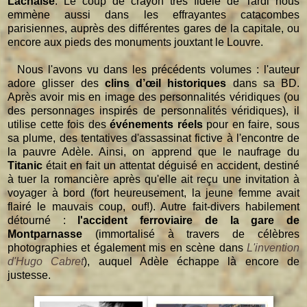
Lachaise
. Le coup de crayon très fidèle de Tardi nous
emmène aussi dans les effrayantes catacombes
parisiennes, auprès des différentes gares de la capitale, ou
encore aux pieds des monuments jouxtant le Louvre.
Nous l'avons vu dans les précédents volumes : l'auteur
adore glisser des
clins d’œil historiques
dans sa BD.
Après avoir mis en image des personnalités véridiques (ou
des personnages inspirés de personnalités véridiques), il
utilise cette fois des
événements réels
pour en faire, sous
sa plume, des tentatives d'assassinat fictive à l'encontre de
la pauvre Adèle. Ainsi, on apprend que le naufrage du
Titanic
était en fait un attentat déguisé en accident, destiné
à tuer la romancière après qu'elle ait reçu une invitation à
voyager à bord (fort heureusement, la jeune femme avait
flairé le mauvais coup, ouf!). Autre fait-divers habilement
détourné :
l'accident ferroviaire de la gare de
Montparnasse
(immortalisé à travers de célèbres
photographies et également mis en scène dans
L'invention
d'Hugo Cabret
), auquel Adèle échappe là encore de
justesse.