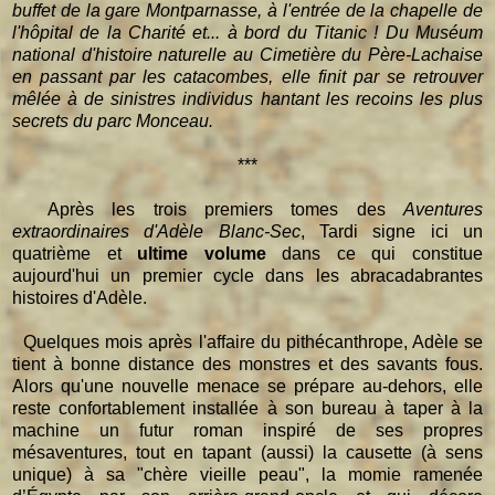
buffet de la gare Montparnasse, à l'entrée de la chapelle de
l'hôpital de la Charité et... à bord du Titanic ! Du Muséum
national d'histoire naturelle au Cimetière du Père-Lachaise
en passant par les catacombes, elle finit par se retrouver
mêlée à de sinistres individus hantant les recoins les plus
secrets du parc Monceau.
***
Après les trois premiers tomes des
Aventures
extraordinaires d'Adèle Blanc-Sec
, Tardi signe ici un
quatrième et
ultime volume
dans ce qui constitue
aujourd'hui un premier cycle dans les abracadabrantes
histoires d'Adèle.
Quelques mois après l'affaire du pithécanthrope, Adèle se
tient à bonne distance des monstres et des savants fous.
Alors qu'une nouvelle menace se prépare au-dehors, elle
reste confortablement installée à son bureau à taper à la
machine un futur roman inspiré de ses propres
mésaventures, tout en tapant (aussi) la causette (à sens
unique) à sa "chère vieille peau", la momie ramenée