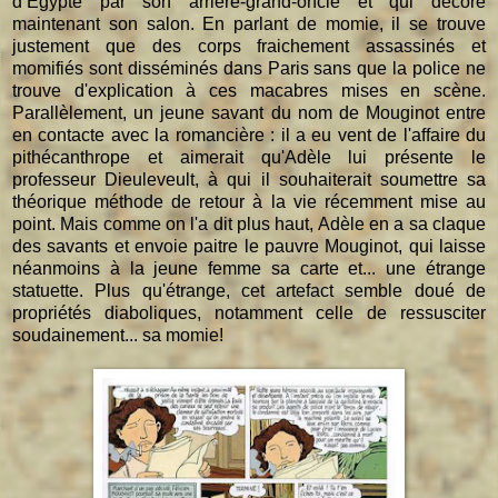
d’Égypte par son arrière-grand-oncle et qui décore
maintenant son salon. En parlant de momie, il se trouve
justement que des corps fraichement assassinés et
momifiés sont disséminés dans Paris sans que la police ne
trouve d'explication à ces macabres mises en scène.
Parallèlement, un jeune savant du nom de Mouginot entre
en contacte avec la romancière : il a eu vent de l'affaire du
pithécanthrope et aimerait qu'Adèle lui présente le
professeur Dieuleveult, à qui il souhaiterait soumettre sa
théorique méthode de retour à la vie récemment mise au
point. Mais comme on l'a dit plus haut, Adèle en a sa claque
des savants et envoie paitre le pauvre Mouginot, qui laisse
néanmoins à la jeune femme sa carte et... une étrange
statuette. Plus qu'étrange, cet artefact semble doué de
propriétés diaboliques, notamment celle de ressusciter
soudainement... sa momie!