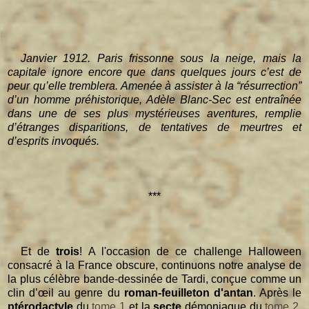
Janvier 1912. Paris frissonne sous la neige, mais la
capitale ignore encore que dans quelques jours c’est de
peur qu’elle tremblera. Amenée à assister à la “résurrection”
d’un homme préhistorique, Adèle Blanc-Sec est entraînée
dans une de ses plus mystérieuses aventures, remplie
d’étranges disparitions, de tentatives de meurtres et
d’esprits invoqués.
***
Et de
trois
! A l'occasion de ce challenge Halloween
consacré à la France obscure, continuons notre analyse de
la plus célèbre bande-dessinée de Tardi, conçue comme un
clin d’œil au genre du
roman-feuilleton d'antan
. Après le
ptérodactyle
du
tome 1
et la
secte
démoniaque du
tome 2
,