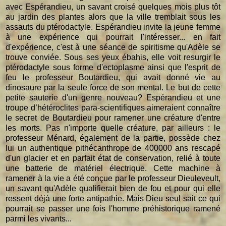
avec Espérandieu, un savant croisé quelques mois plus tôt
au jardin des plantes alors que la ville tremblait sous les
assauts du ptérodactyle. Espérandieu invite la jeune femme
à une expérience qui pourrait l'intéresser... en fait
d'expérience, c'est à une séance de spiritisme qu'Adèle se
trouve conviée. Sous ses yeux ébahis, elle voit resurgir le
ptérodactyle sous forme d'ectoplasme ainsi que l'esprit de
feu le professeur Boutardieu, qui avait donné vie au
dinosaure par la seule force de son mental. Le but de cette
petite sauterie d'un genre nouveau? Espérandieu et une
troupe d’hétéroclites para-scientifiques aimeraient connaître
le secret de Boutardieu pour ramener une créature d'entre
les morts. Pas n'importe quelle créature, par ailleurs : le
professeur Ménard, également de la partie, possède chez
lui un authentique pithécanthrope de 400000 ans rescapé
d'un glacier et en parfait état de conservation, relié à toute
une batterie de matériel électrique. Cette machine à
ramener à la vie a été conçue par le professeur Dieuleveult,
un savant qu'Adèle qualifierait bien de fou et pour qui elle
ressent déjà une forte antipathie. Mais Dieu seul sait ce qui
pourrait se passer une fois l'homme préhistorique ramené
parmi les vivants...