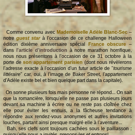
Comme convenu avec
Mademoiselle Adèle Blanc-Sec
–
notre
guest star
à l'occasion de ce challenge Halloween
édition dixième anniversaire spécial
France obscure
–
dans
l'article d'introduction
à notre marathon horrifique,
nous nous présentons à l'occasion de ce 31 octobre à la
porte de
son appartement parisien
(dont nous révèlerons
l'adresse exacte à l'occasion d'un futur article de "
tourisme
littéraire
" car, oui, à l'image de Baker Street, l'appartement
d'Adèle existe bel et bien quelque part dans la capitale).
On sonne plusieurs fois mais personne ne répond... On sait
que la romancière, lorsqu'elle ne passe pas plusieurs jours
devant sa machine à écrire ou ne reste pas cloîtrée chez
elle pour éviter les ennuis, a la fâcheuse tendance à
répondre aux rendez-vous anonymes et autres invitations
louches, partant ainsi presque malgré elle à l'aventure...
Bah, ses clefs sont toujours cachées sous le paillasson :
puisqu'elle nous a invités, prenons-les et entrons!