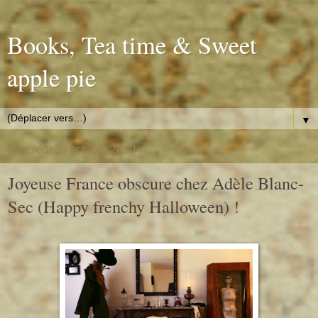
Books, Tea time & Sweet
apple pie
▼
mercredi 30 octobre 2019
Joyeuse France obscure chez Adèle Blanc-
Sec (Happy frenchy Halloween) !